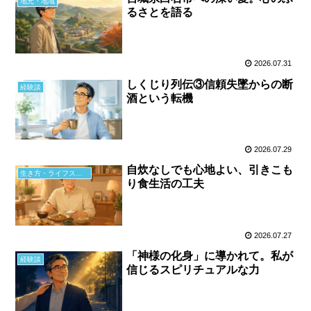
地元・地域
るさとを語る
2026.07.31
しくじり列伝③信頼失墜からの断
経験談
酒という転機
2026.07.29
自炊なしでも心地よい、引きこも
生き方・ライフスタイル
り食生活の工夫
2026.07.27
「神様の化身」に導かれて。私が
経験談
信じるスピリチュアルな力