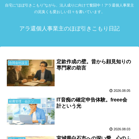
自宅に“ほぼ引きこもり”ながら、法人成りに向けて奮闘中！アラ還個人事業主
の泥臭くも愛おしい日々を書いています。
アラ還個人事業主のほぼ引きこもり日記
定款作成の壁。昔から顔見知りの
合同会社設立
専門家の助言
2026.08.05
IT音痴の確定申告体験。freee会
経費管理・会計ソフト
計という光
2026.08.03
宮城県白石市への深い愛。心のふ