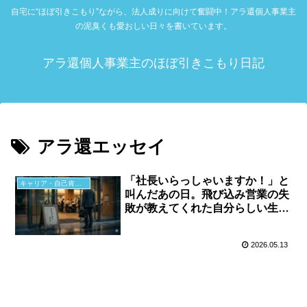
自宅に“ほぼ引きこもり”ながら、法人成りに向けて奮闘中！アラ還個人事業主
の泥臭くも愛おしい日々を書いています。
アラ還個人事業主のほぼ引きこもり日記
アラ還エッセイ
「社長いらっしゃいますか！」と
キャリア・自己肯定感
叫んだあの日。飛び込み営業の失
敗が教えてくれた自分らしい生き
方
2026.05.13