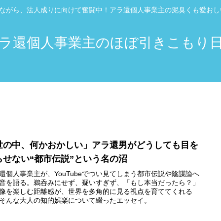
”ながら、法人成りに向けて奮闘中！アラ還個人事業主の泥臭くも愛お
ラ還個人事業主のほぼ引きこもり
世の中、何かおかしい」アラ還男がどうしても目を
らせない“都市伝説”という名の沼
還個人事業主が、YouTubeでつい見てしまう都市伝説や陰謀論へ
音を語る。鵜呑みにせず、疑いすぎず、「もし本当だったら？」
像を楽しむ距離感が、世界を多角的に見る視点を育ててくれる
そんな大人の知的娯楽について綴ったエッセイ。