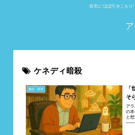
自宅に“ほぼ引きこもり
ア
ケネディ暗殺
「
趣味・探求
そ
アラ
の本
と想
――