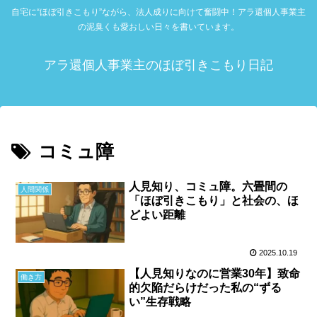
自宅に“ほぼ引きこもり”ながら、法人成りに向けて奮闘中！アラ還個人事業主
の泥臭くも愛おしい日々を書いています。
アラ還個人事業主のほぼ引きこもり日記
コミュ障
人見知り、コミュ障。六畳間の
人間関係
「ほぼ引きこもり」と社会の、ほ
どよい距離
2025.10.19
【人見知りなのに営業30年】致命
働き方
的欠陥だらけだった私の“ずる
い”生存戦略