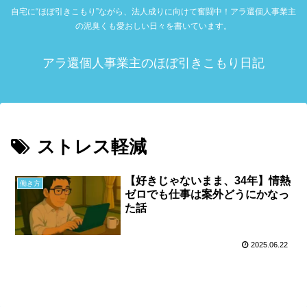
自宅に“ほぼ引きこもり”ながら、法人成りに向けて奮闘中！アラ還個人事業主
の泥臭くも愛おしい日々を書いています。
アラ還個人事業主のほぼ引きこもり日記
ストレス軽減
【好きじゃないまま、34年】情熱
働き方
ゼロでも仕事は案外どうにかなっ
た話
2025.06.22