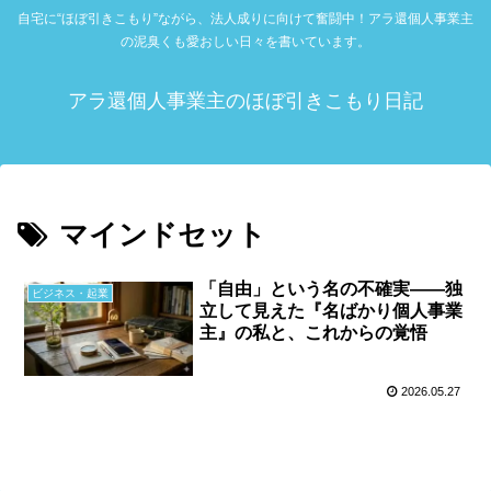
自宅に“ほぼ引きこもり”ながら、法人成りに向けて奮闘中！アラ還個人事業主
の泥臭くも愛おしい日々を書いています。
アラ還個人事業主のほぼ引きこもり日記
マインドセット
「自由」という名の不確実――独
ビジネス・起業
立して見えた『名ばかり個人事業
主』の私と、これからの覚悟
2026.05.27