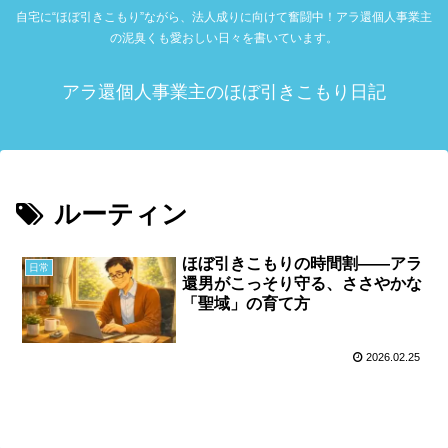
自宅に“ほぼ引きこもり”ながら、法人成りに向けて奮闘中！アラ還個人事業主
の泥臭くも愛おしい日々を書いています。
アラ還個人事業主のほぼ引きこもり日記
ルーティン
ほぼ引きこもりの時間割――アラ
日常
還男がこっそり守る、ささやかな
「聖域」の育て方
2026.02.25