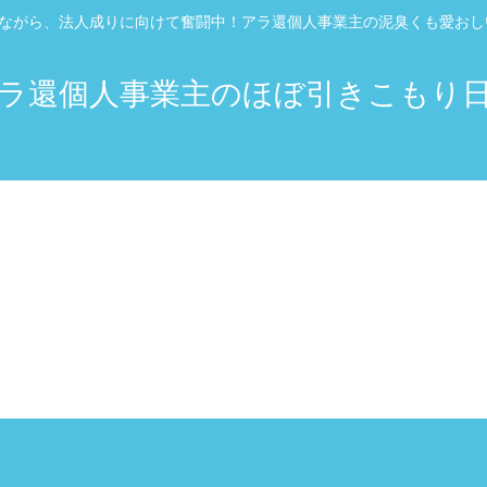
”ながら、法人成りに向けて奮闘中！アラ還個人事業主の泥臭くも愛お
ラ還個人事業主のほぼ引きこもり