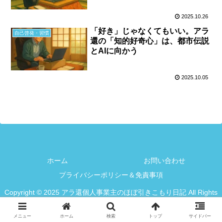
2025.10.26
「好き」じゃなくてもいい。アラ
自己啓発・習慣
還の「知的好奇心」は、都市伝説
とAIに向かう
2025.10.05
ホーム
お問い合わせ
プライバシーポリシー＆免責事項
Copyright © 2025 アラ還個人事業主のほぼ引きこもり日記 All Rights
Reserved.
メニュー
ホーム
検索
トップ
サイドバー