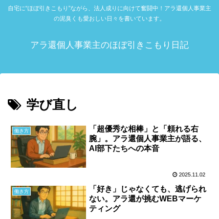
自宅に“ほぼ引きこもり”ながら、法人成りに向けて奮闘中！アラ還個人事業主
の泥臭くも愛おしい日々を書いています。
アラ還個人事業主のほぼ引きこもり日記
学び直し
「超優秀な相棒」と「頼れる右
働き方
腕」。アラ還個人事業主が語る、
AI部下たちへの本音
2025.11.02
「好き」じゃなくても、逃げられ
働き方
ない。アラ還が挑むWEBマーケ
ティング