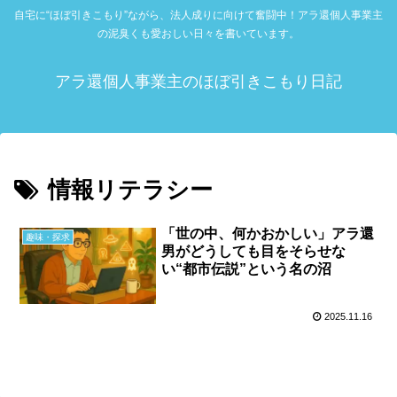
自宅に“ほぼ引きこもり”ながら、法人成りに向けて奮闘中！アラ還個人事業主
の泥臭くも愛おしい日々を書いています。
アラ還個人事業主のほぼ引きこもり日記
情報リテラシー
「世の中、何かおかしい」アラ還
趣味・探求
男がどうしても目をそらせな
い“都市伝説”という名の沼
2025.11.16