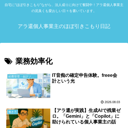
自宅に“ほぼ引きこもり”ながら、法人成りに向けて奮闘中！アラ還個人事業主
の泥臭くも愛おしい日々を書いています。
アラ還個人事業主のほぼ引きこもり日記
業務効率化
IT音痴の確定申告体験。freee会
経費管理・会計ソフト
計という光
2026.08.03
【アラ還が実践】生成AIで残業ゼ
働き方
ロ。「Gemini」と「Copilot」に
助けられている個人事業主の話