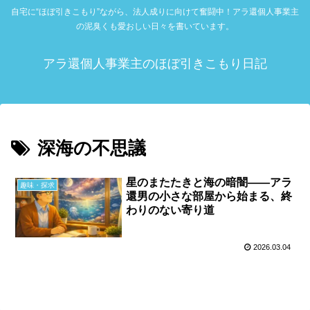
自宅に“ほぼ引きこもり”ながら、法人成りに向けて奮闘中！アラ還個人事業主
の泥臭くも愛おしい日々を書いています。
アラ還個人事業主のほぼ引きこもり日記
深海の不思議
星のまたたきと海の暗闇――アラ
趣味・探求
還男の小さな部屋から始まる、終
わりのない寄り道
2026.03.04