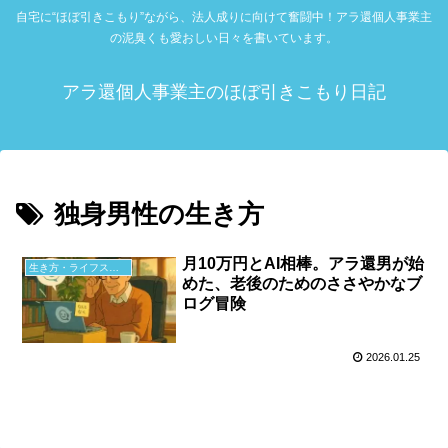
自宅に“ほぼ引きこもり”ながら、法人成りに向けて奮闘中！アラ還個人事業主
の泥臭くも愛おしい日々を書いています。
アラ還個人事業主のほぼ引きこもり日記
独身男性の生き方
月10万円とAI相棒。アラ還男が始
生き方・ライフスタイル
めた、老後のためのささやかなブ
ログ冒険
2026.01.25