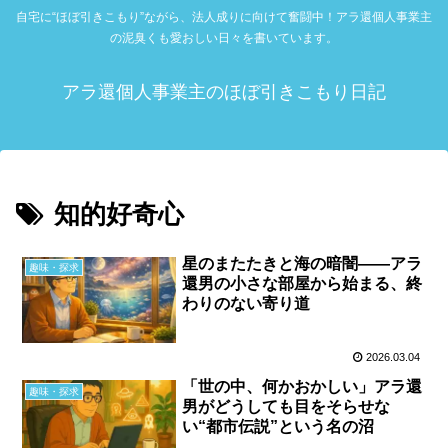
自宅に“ほぼ引きこもり”ながら、法人成りに向けて奮闘中！アラ還個人事業主
の泥臭くも愛おしい日々を書いています。
アラ還個人事業主のほぼ引きこもり日記
知的好奇心
星のまたたきと海の暗闇――アラ
趣味・探求
還男の小さな部屋から始まる、終
わりのない寄り道
2026.03.04
「世の中、何かおかしい」アラ還
趣味・探求
男がどうしても目をそらせな
い“都市伝説”という名の沼