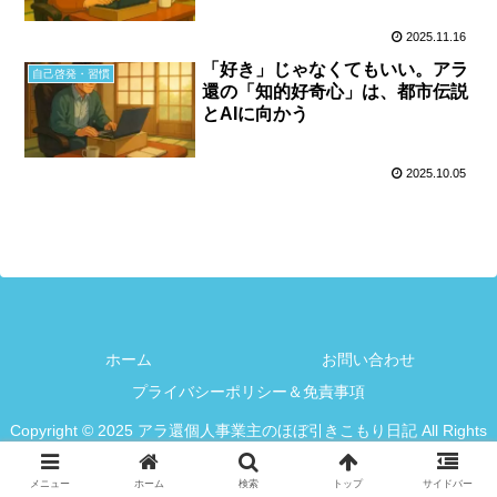
2025.11.16
「好き」じゃなくてもいい。アラ
自己啓発・習慣
還の「知的好奇心」は、都市伝説
とAIに向かう
2025.10.05
ホーム
お問い合わせ
プライバシーポリシー＆免責事項
Copyright © 2025 アラ還個人事業主のほぼ引きこもり日記 All Rights
Reserved.
メニュー
ホーム
検索
トップ
サイドバー