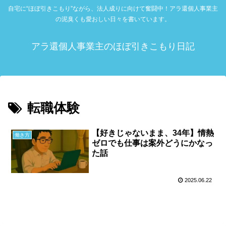
自宅に“ほぼ引きこもり”ながら、法人成りに向けて奮闘中！アラ還個人事業主
の泥臭くも愛おしい日々を書いています。
アラ還個人事業主のほぼ引きこもり日記
転職体験
【好きじゃないまま、34年】情熱
働き方
ゼロでも仕事は案外どうにかなっ
た話
2025.06.22