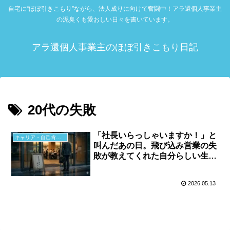
自宅に“ほぼ引きこもり”ながら、法人成りに向けて奮闘中！アラ還個人事業主
の泥臭くも愛おしい日々を書いています。
アラ還個人事業主のほぼ引きこもり日記
20代の失敗
「社長いらっしゃいますか！」と
キャリア・自己肯定感
叫んだあの日。飛び込み営業の失
敗が教えてくれた自分らしい生き
方
2026.05.13