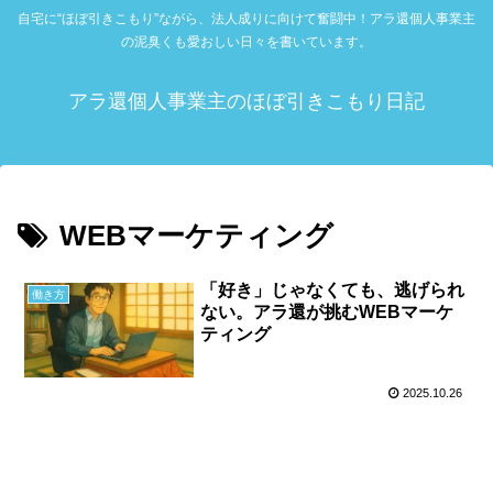
自宅に“ほぼ引きこもり”ながら、法人成りに向けて奮闘中！アラ還個人事業主
の泥臭くも愛おしい日々を書いています。
アラ還個人事業主のほぼ引きこもり日記
WEBマーケティング
「好き」じゃなくても、逃げられ
働き方
ない。アラ還が挑むWEBマーケ
ティング
2025.10.26