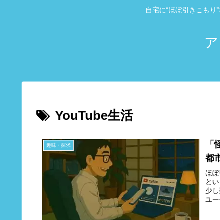
自宅に“ほぼ引きこもり
ア
YouTube生活
「
趣味・探求
都
ほぼ
とい
少し
ユー