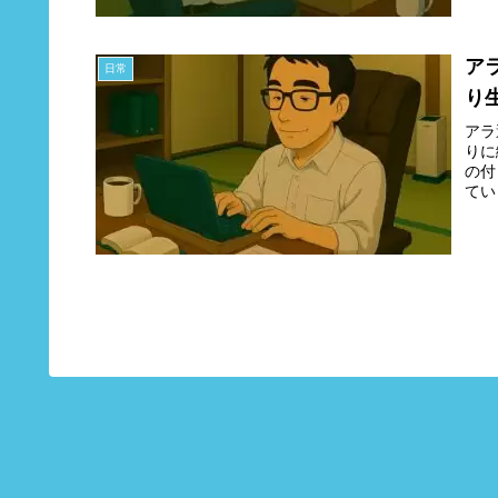
ア
日常
り
アラ
りに
の付
てい