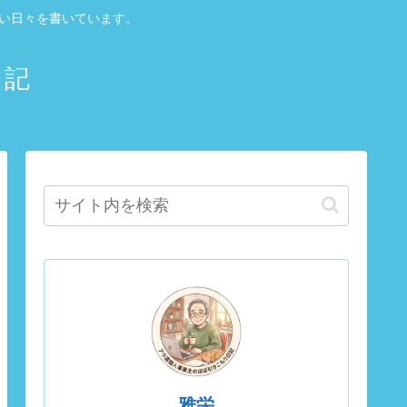
しい日々を書いています。
日記
雅栄