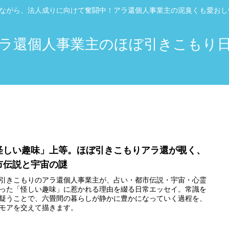
”ながら、法人成りに向けて奮闘中！アラ還個人事業主の泥臭くも愛お
ラ還個人事業主のほぼ引きこもり
怪しい趣味」上等。ほぼ引きこもりアラ還が覗く、
市伝説と宇宙の謎
引きこもりのアラ還個人事業主が、占い・都市伝説・宇宙・心霊
った「怪しい趣味」に惹かれる理由を綴る日常エッセイ。常識を
疑うことで、六畳間の暮らしが静かに豊かになっていく過程を、
モアを交えて描きます。