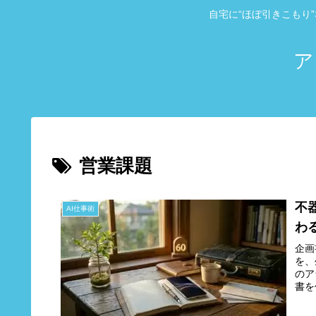
自宅に“ほぼ引きこもり
ア
営業課題
不
AI仕事術
わ
企画
を、
のア
書を