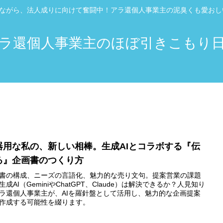
”ながら、法人成りに向けて奮闘中！アラ還個人事業主の泥臭くも愛お
ラ還個人事業主のほぼ引きこもり
器用な私の、新しい相棒。生成AIとコラボする『伝
る』企画書のつくり方
書の構成、ニーズの言語化、魅力的な売り文句。提案営業の課題
生成AI（GeminiやChatGPT、Claude）は解決できるか？人見知り
ラ還個人事業主が、AIを羅針盤として活用し、魅力的な企画提案
作成する可能性を綴ります。