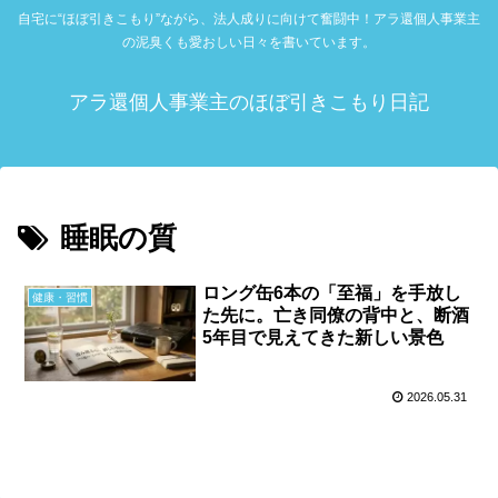
自宅に“ほぼ引きこもり”ながら、法人成りに向けて奮闘中！アラ還個人事業主
の泥臭くも愛おしい日々を書いています。
アラ還個人事業主のほぼ引きこもり日記
睡眠の質
ロング缶6本の「至福」を手放し
健康・習慣
た先に。亡き同僚の背中と、断酒
5年目で見えてきた新しい景色
2026.05.31