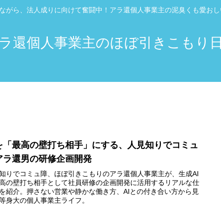
”ながら、法人成りに向けて奮闘中！アラ還個人事業主の泥臭くも愛お
ラ還個人事業主のほぼ引きこもり
Iを「最高の壁打ち相手」にする、人見知りでコミュ
アラ還男の研修企画開発
知りでコミュ障、ほぼ引きこもりのアラ還個人事業主が、生成AI
高の壁打ち相手として社員研修の企画開発に活用するリアルな仕
を紹介。押さない営業や静かな働き方、AIとの付き合い方から見
等身大の個人事業主ライフ。