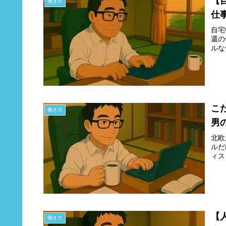
【
働き方
仕
自宅
還の
ルな
こ
働き方
男
北欧
ルだ
ィス
【
働き方