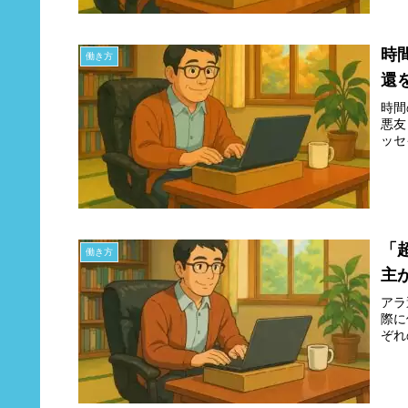
時
働き方
還
時間
悪友
ッセ
「
働き方
主
アラ
際に
ぞれ