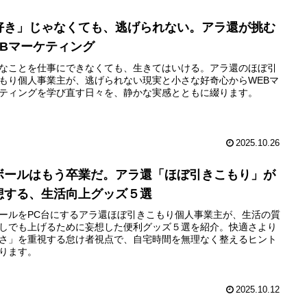
好き」じゃなくても、逃げられない。アラ還が挑む
EBマーケティング
なことを仕事にできなくても、生きてはいける。アラ還のほぼ引
もり個人事業主が、逃げられない現実と小さな好奇心からWEBマ
ティングを学び直す日々を、静かな実感とともに綴ります。
2025.10.26
ボールはもう卒業だ。アラ還「ほぼ引きこもり」が
想する、生活向上グッズ５選
ールをPC台にするアラ還ほぼ引きこもり個人事業主が、生活の質
しでも上げるために妄想した便利グッズ５選を紹介。快適さより
さ」を重視する怠け者視点で、自宅時間を無理なく整えるヒント
ります。
2025.10.12