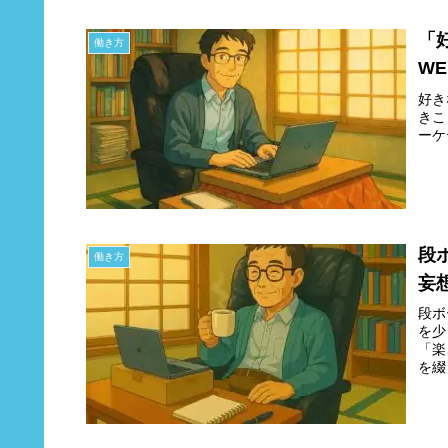
「
働き方
W
好き
きこ
ーケ
段
働き方
妄
段ボ
を少
「楽
を綴