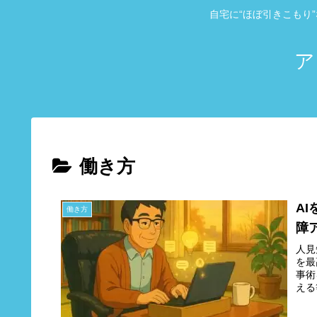
自宅に“ほぼ引きこもり
ア
働き方
A
働き方
障
人見
を最
事術
える