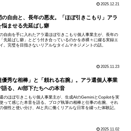
2025.12.21
間の自由と、長年の悪友。「ほぼ引きこもり」アラ
を悩ませる先延ばし癖
の自由を手に入れたアラ還ほぼ引きこもり個人事業主が、長年の
「先延ばし癖」とどう付き合っているのかを赤裸々に綴る実録エ
イ。完璧を目指さないリアルなタイムマネジメントの話。
2025.11.23
超優秀な相棒」と「頼れる右腕」。アラ還個人事業
が語る、AI部下たちへの本音
還のほぼ引きこもり個人事業主が、生成AIのGeminiとCopilotを実
使って感じた本音を語る。ブログ執筆の相棒と仕事の右腕、それ
の個性と使い分け、AIと共に働くリアルな日常を綴った体験記。
2025.11.02