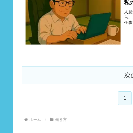
私
人見
ら、
仕事
次
1
ホーム
働き方