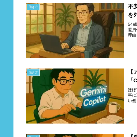
不
働き方
を
54
還男
理由
【
働き方
「
ほぼ
事に
い働