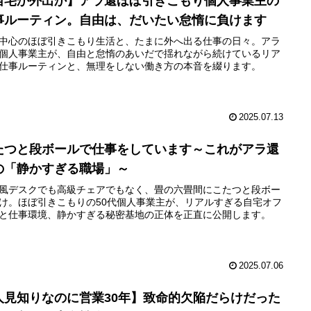
自宅か外出か】アラ還ほぼ引きこもり個人事業主の
事ルーティン。自由は、だいたい怠惰に負けます
中心のほぼ引きこもり生活と、たまに外へ出る仕事の日々。アラ
個人事業主が、自由と怠惰のあいだで揺れながら続けているリア
仕事ルーティンと、無理をしない働き方の本音を綴ります。
2025.07.13
たつと段ボールで仕事をしています～これがアラ還
の「静かすぎる職場」～
風デスクでも高級チェアでもなく、畳の六畳間にこたつと段ボー
け。ほぼ引きこもりの50代個人事業主が、リアルすぎる自宅オフ
と仕事環境、静かすぎる秘密基地の正体を正直に公開します。
2025.07.06
人見知りなのに営業30年】致命的欠陥だらけだった