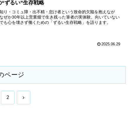
の“ずるい”生存戦略
知り・コミュ障・出不精・怠け者という致命的欠陥を抱えなが
なぜか30年以上営業畑で生き残った筆者の実体験。向いていない
でも心を壊さず働くための「ずるい生存戦略」を語ります。
2025.06.29
のページ
次
2
へ