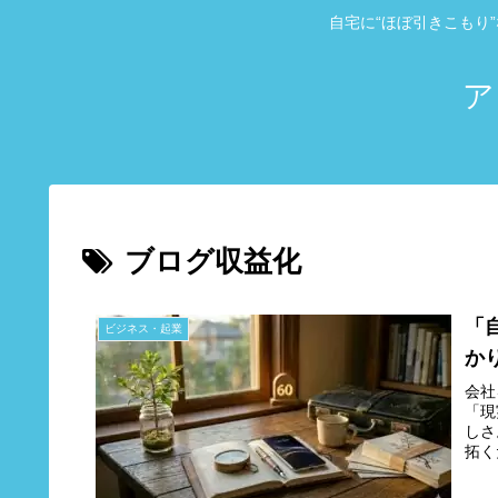
自宅に“ほぼ引きこもり
ア
ブログ収益化
「
ビジネス・起業
か
会社
「現
しさ
拓く