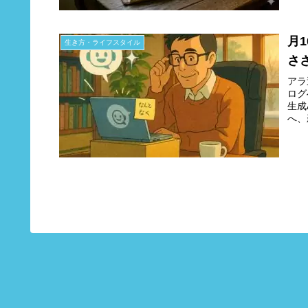
月
生き方・ライフスタイル
さ
アラ
ログ
生成
へ、