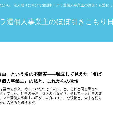
”ながら、法人成りに向けて奮闘中！アラ還個人事業主の泥臭くも愛お
ラ還個人事業主のほぼ引きこもり
自由」という名の不確実――独立して見えた『名ば
り個人事業主』の私と、これからの覚悟
を辞めて独立。待っていたのは「自由」と、それと同じ重さの
実」でした。仕事の受注、収入の不安定さ、そして一人仕事の難
。アラ還個人事業主の私が、自身のリアルな現状と、未来を切り
ための覚悟を綴ります。