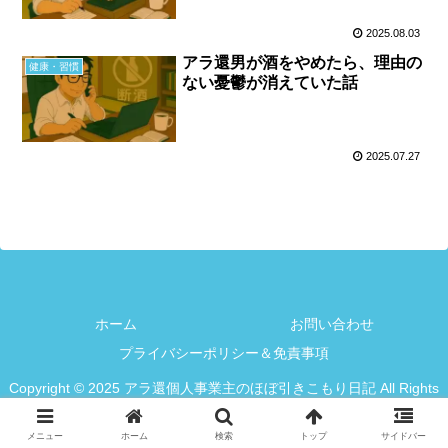
2025.08.03
アラ還男が酒をやめたら、理由の
健康・習慣
ない憂鬱が消えていた話
2025.07.27
ホーム
お問い合わせ
プライバシーポリシー＆免責事項
Copyright © 2025 アラ還個人事業主のほぼ引きこもり日記 All Rights
Reserved.
メニュー
ホーム
検索
トップ
サイドバー