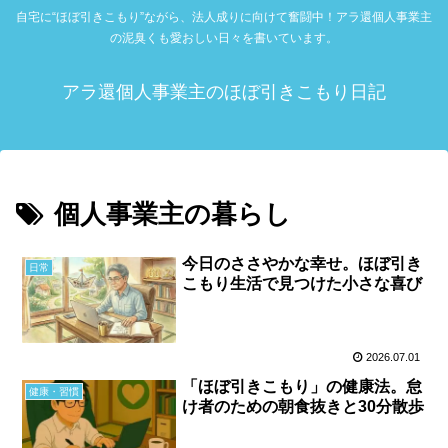
自宅に“ほぼ引きこもり”ながら、法人成りに向けて奮闘中！アラ還個人事業主
の泥臭くも愛おしい日々を書いています。
アラ還個人事業主のほぼ引きこもり日記
個人事業主の暮らし
今日のささやかな幸せ。ほぼ引き
日常
こもり生活で見つけた小さな喜び
2026.07.01
「ほぼ引きこもり」の健康法。怠
健康・習慣
け者のための朝食抜きと30分散歩