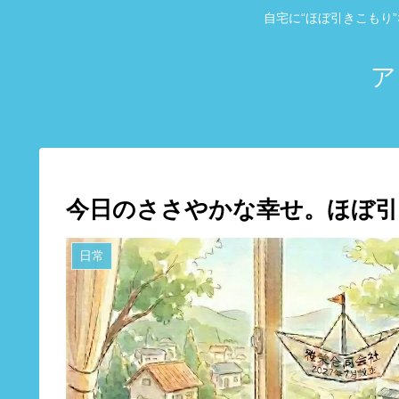
自宅に“ほぼ引きこもり
ア
今日のささやかな幸せ。ほぼ引
日常