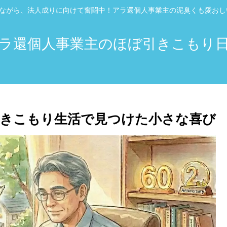
”ながら、法人成りに向けて奮闘中！アラ還個人事業主の泥臭くも愛お
ラ還個人事業主のほぼ引きこもり
きこもり生活で見つけた小さな喜び