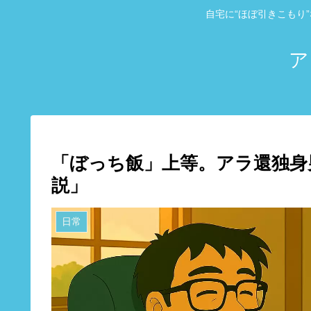
自宅に“ほぼ引きこもり
ア
「ぼっち飯」上等。アラ還独身
説」
日常