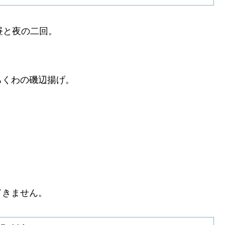
昼と夜の二回。
。
ちくわの磯辺揚げ。
てきません。