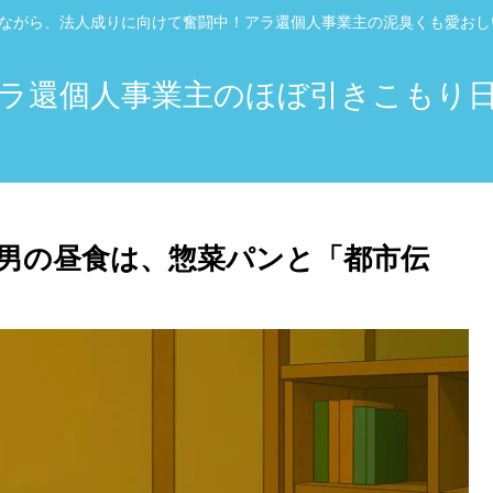
”ながら、法人成りに向けて奮闘中！アラ還個人事業主の泥臭くも愛お
ラ還個人事業主のほぼ引きこもり
男の昼食は、惣菜パンと「都市伝