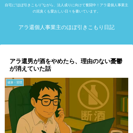
自宅に“ほぼ引きこもり”ながら、法人成りに向けて奮闘中！アラ還個人事業主
の泥臭くも愛おしい日々を書いています。
アラ還個人事業主のほぼ引きこもり日記
アラ還男が酒をやめたら、理由のない憂鬱
が消えていた話
健康・習慣