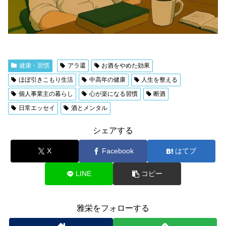
健康・習慣
アラ還
お酒をやめた効果
ほぼ引きこもり生活
中高年の健康
人生を整える
個人事業主の暮らし
心が楽になる習慣
断酒
日常エッセイ
酒とメンタル
シェアする
X
Facebook
はてブ
LINE
コピー
雅栄をフォローする