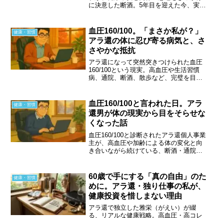
に決意した断酒。5年目を迎えた今、実感
しているのは心のデトックス効果でし
た。睡眠、集中力、そして感情の安定。
アラ還個人事業主が手に入れた、穏やか
血圧160/100。「まさか私が？」
健康・習慣
な日常を綴ります。
アラ還の体に忍び寄る病気と、さ
さやかな抵抗
アラ還になって突然突きつけられた血圧
160/100という現実。高血圧や生活習慣
病、通院、断酒、散歩など、完璧を目指
さず「自分にできるささやかな抵抗」を
続ける、ほぼ引きこもり個人事業主のリ
アルな健康体験記。
血圧160/100と言われた日。アラ
健康・習慣
還男が体の現実から目をそらせな
くなった話
血圧160/100と診断されたアラ還個人事業
主が、高血圧や加齢による体の変化と向
き合いながら続けている、断酒・通院・
検査・日常の小さな健康習慣を正直に綴
った体験記です。無理をしない健康管理
の考え方を共有します。
60歳で手にする「真の自由」のた
健康・習慣
めに。アラ還・独り仕事の私が、
健康投資を惜しまない理由
アラ還で独立した雅栄（がえい）が綴
る、リアルな健康戦略。高血圧・高コレ