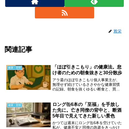
雅栄
関連記事
「ほぼ引きこもり」の健康法。怠
健康・習慣
け者のための朝食抜きと30分散歩
アラ還のほぼ引きこもり個人事業主が、
無理せず続けているささやかな健康習慣
の記録。朝食を抜くゆるい断食と、買い
出しを兼ねた30分散歩だけで、今日も何
とか心と体を保っている日常の話です。
ロング缶6本の「至福」を手放し
健康・習慣
た先に。亡き同僚の背中と、断酒
5年目で見えてきた新しい景色
かつては週末にロング缶6本を空けていた
私が、健康不安と同僚の急逝をきっかけ