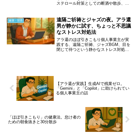
ステロール対策としての断酒や散歩、そ
してAGA治療。還暦での完全リタイアと
いう夢を実現するために、なぜ今「健康
への投資」が必要なのか。健やかなセカ
遠隔ご祈祷とジャズの夜。アラ還
健康・習慣
ンドキャリアへの備え。
男が静かに試す、ちょっと不思議
なストレス対処法
アラ還のほぼ引きこもり個人事業主が実
践する、遠隔ご祈祷、ジャズBGM、目を
閉じて待つという静かなストレス対処
法。断酒後に見つけた、無理をしない心
のメンテナンスと日常の整え方を、等身
大の言葉で綴ります。
【アラ還が実践】生成AIで残業ゼロ。
「Gemini」と「Copilot」に助けられてい
る個人事業主の話
「ほぼ引きこもり」の健康法。怠け者の
ための朝食抜きと30分散歩