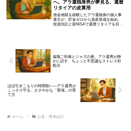
へ。アラ還独身男が夢見る、還暦
リタイアの皮算用
借金地獄を経験したアラ還独身の個人事
業主が、貯金ゼロから資産形成を始め、
投資信託と新NISAで還暦リタイアを目指
す実録。年金不安、暴落への向き合い
方、月15万円生活という等身大のお金ル
ールを、ほぼ引きこもり目線で綴りま
す。
遠隔ご祈祷とジャズの夜。アラ還男が静
かに試す、ちょっと不思議なストレス対
処法
ほぼ引きこもりの時間割――アラ還男が
こっそり守る、ささやかな「聖域」の育
て方
ホーム
お金・将来設計