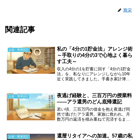
雅栄
関連記事
私の「4分の1貯金法」アレンジ術
お金・将来設計
～手取りの4分の3で心地よく暮ら
す工夫～
収入の4分の1を貯蓄に回す「4分の1貯金
法」を、私なりにアレンジしながら10年
近く実践してきました。手書き家計簿や
半分貯金など、無理なく続けるコツと、
毎月残高が増えていく安心感、そして貯
蓄から投資へと歩みを進めた経緯につい
夜逃げ経験と、三百万円の授業料
お金・将来設計
てお話しします。
――アラ還男のどん底帰還記
若い頃、三百万円の借金を抱え夜逃げ同
然で逃げたアラ還男。家族に救われ、月
数万円の返済を積み重ねて完済するまで
の実体験を綴る。どん底から立ち直る過
程で学んだお金の重みと人の恩、そして
計画的に生きる覚悟の記録。
還暦リタイアへの加速。57歳の私
お金・将来設計