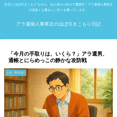
自宅に“ほぼ引きこもり”ながら、法人成りに向けて奮闘中！アラ還個人事業主
の泥臭くも愛おしい日々を書いています。
アラ還個人事業主のほぼ引きこもり日記
「今月の手取りは、いくら？」アラ還男、
通帳とにらめっこの静かな攻防戦
お金・将来設計