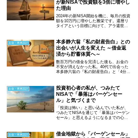
が新NISAで投資額を3倍に増やし
た理由
2024年の新NISA開始を機に、毎月の投資
額を10万円に増やした雅栄です。還暦リ
タイアという目標に向けて、アラ還世代
ならではの資産形成のメリットと課題、
そして心の支えとなっているカン・チュ
ンドさんの教えについて綴ります。
本多静六翁「私の財産告白」との
お金・将来設計
出会いが人生を変えた ～借金返
済から貯蓄体質へ～
数百万円の借金を完済した後も、お金の
不安が消えなかった私。40代で出会った
本多静六翁の『私の財産告白』と「4分の
1貯金法」が、お金への向き合い方を根本
から変えてくれました。貯蓄が習慣にな
ると、投資へも自然と目が向くようにな
投資初心者の私が、つみたて
お金・将来設計
りました。
NISAで「暴落はバーゲンセー
ル」と気づくまで
「投資は怖い」と思い込んでいた私が、
つみたてNISAを通じて「暴落はバーゲン
セール」と思えるようになるまでの心の
変化を綴ります。2度の暴落を乗り越え、
心穏やかに投資を続けるためのシンプル
な戦略とは？アラ還個人事業主のリアル
借金地獄から「バーゲンセール」
お金・将来設計
な投資体験記です。