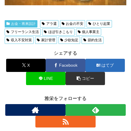
お金・将来設計
アラ還
お金の不安
ひとり起業
フリーランス生活
ほぼ引きこもり
個人事業主
収入不安対策
家計管理
少欲知足
節約生活
シェアする
X
Facebook
はてブ
LINE
コピー
雅栄をフォローする