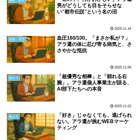
趣味・探求
男がどうしても目をそらせな
い“都市伝説”という名の沼
2025.11.16
血圧160/100。「まさか私が？」
健康・習慣
アラ還の体に忍び寄る病気と、さ
さやかな抵抗
2025.11.09
「超優秀な相棒」と「頼れる右
働き方
腕」。アラ還個人事業主が語る、
AI部下たちへの本音
2025.11.02
「好き」じゃなくても、逃げられ
働き方
ない。アラ還が挑むWEBマーケ
ティング