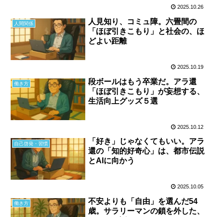
2025.10.26
人見知り、コミュ障。六畳間の
人間関係
「ほぼ引きこもり」と社会の、ほ
どよい距離
2025.10.19
段ボールはもう卒業だ。アラ還
働き方
「ほぼ引きこもり」が妄想する、
生活向上グッズ５選
2025.10.12
「好き」じゃなくてもいい。アラ
自己啓発・習慣
還の「知的好奇心」は、都市伝説
とAIに向かう
2025.10.05
不安よりも「自由」を選んだ54
働き方
歳。サラリーマンの鎖を外した、