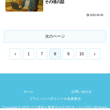
その頃の話
2025.09.28
次のページ
前
次
1
7
8
9
10
へ
へ
ホーム
お問い合わせ
プライバシーポリシー＆免責事項
Copyright © 2025 アラ還個人事業主のほぼ引きこもり日記 All Rights