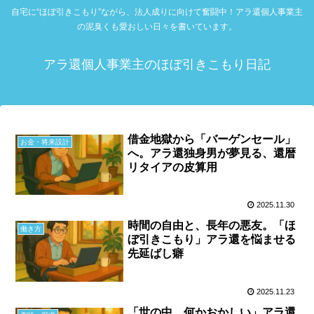
自宅に“ほぼ引きこもり”ながら、法人成りに向けて奮闘中！アラ還個人事業主
の泥臭くも愛おしい日々を書いています。
アラ還個人事業主のほぼ引きこもり日記
借金地獄から「バーゲンセール」
お金・将来設計
へ。アラ還独身男が夢見る、還暦
リタイアの皮算用
2025.11.30
時間の自由と、長年の悪友。「ほ
働き方
ぼ引きこもり」アラ還を悩ませる
先延ばし癖
2025.11.23
「世の中、何かおかしい」アラ還